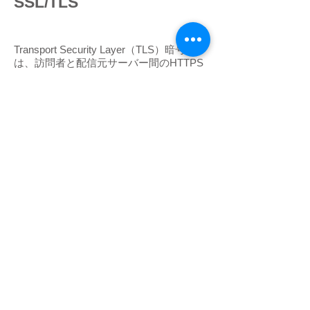
SSL/TLS
Transport Security Layer（TLS）暗号化
は、訪問者と配信元サーバー間のHTTPS
接続を確立し、中間者攻撃、パケットス
ニッフィング、Webブラウザーに表示さ
れる信頼性の警告などを防止します。
「データベースセキュリ
ティ」