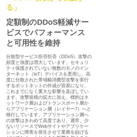
る」
定額制のDDoS軽減サー
ビスでパフォーマンス
と可用性を維持
分散型サービス拒否拒否（DDoS）攻撃の
頻度と強度は増大しています。セキュリ
ティ保護されていない無数のモノのイン
ターネット（IoT）デバイスを悪用し、高
度に分散された帯域幅消費型攻撃を実行
するボットネットの作成が容易になり、
これまでになく重大な影響を及ぼしてい
ます。攻撃規模の拡大に加え、標的はネ
ットワーク層およびトランスポート層か
らアプリケーション層（レイヤー7）へと
移行しています。アプリケーション層へ
の攻撃はきわめて高度であり、通常、少
ないリソースでWebサイトやアプリケー
ションに障害を発生させて業務を妨げる